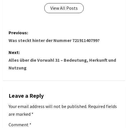
View All Posts
P
Previous:
o
Was steckt hinter der Nummer 72191140799?
s
Next:
Alles über die Vorwahl 31 – Bedeutung, Herkunft und
t
Nutzung
n
a
Leave a Reply
v
Your email address will not be published.
Required fields
i
are marked
*
g
Comment
*