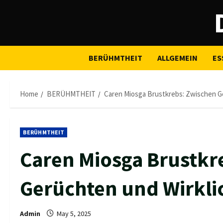
Skip
to
content
BERÜHMTHEIT
ALLGEMEIN
ES
Home
BERÜHMTHEIT
Caren Miosga Brustkrebs: Zwischen Ge
BERÜHMTHEIT
Caren Miosga Brustkr
Gerüchten und Wirkli
Admin
May 5, 2025