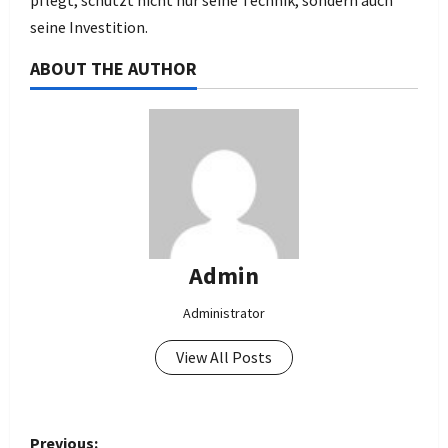
pflegt, schützt nicht nur seine Technik, sondern auch
seine Investition.
ABOUT THE AUTHOR
Admin
Administrator
View All Posts
P
Previous: