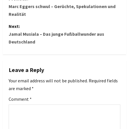
o
Marc Eggers schwul – Gerüchte, Spekulationen und
Realität
s
Next:
t
Jamal Musiala – Das junge Fußballwunder aus
Deutschland
n
a
v
Leave a Reply
i
Your email address will not be published.
Required fields
are marked
*
g
Comment
*
a
t